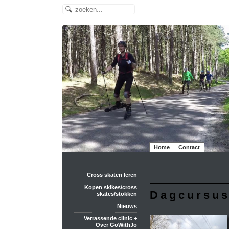
Home
Contact
Cross skaten leren
Kopen skikes/cross
Dagcursus
skates/stokken
Nieuws
Verrassende clinic +
Over GoWithJo