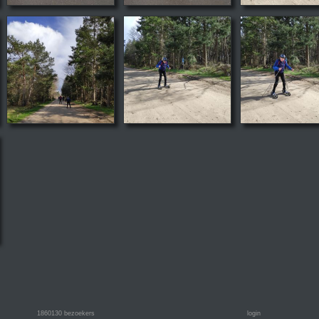
1860130
bezoekers
login