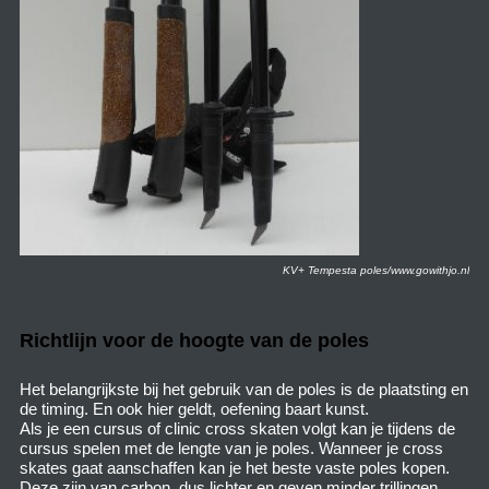
KV+ Tempesta poles/www.gowithjo.nl
Richtlijn voor de hoogte van de poles
Het belangrijkste bij het gebruik van de poles is de plaatsting en
de timing. En ook hier geldt, oefening baart kunst.
Als je een cursus of clinic cross skaten volgt kan je tijdens de
cursus spelen met de lengte van je poles. Wanneer je cross
skates gaat aanschaffen kan je het beste vaste poles kopen.
Deze zijn van carbon, dus lichter en geven minder trillingen