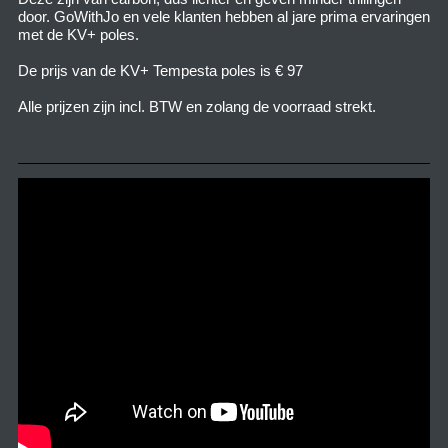
door. GoWithJo en vele klanten hebben al jare prima ervaringen
met de KV+ poles.
De prijs van de KV+ Tempesta poles is € 97
Alle prijzen zijn incl. BTW en zolang de voorraad strekt.